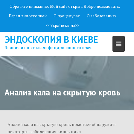
П
Обратите внимание:
Мой сайт открыт. Добро пожаловать.
е
Перед эндоскопией
О процедурах
О заболеваниях
р
е
<<Українською>>
й
ЭНДОСКОПИЯ В КИЕВЕ
т
и
Знания и опыт квалифицированного врача
к
с
о
д
е
р
Анализ кала на скрытую кровь
ж
и
м
о
Анализ кала на скрытую кровь помогает обнаружить
м
некоторые заболевания кишечника
у