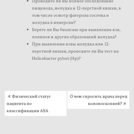
Проводите ли Вы полное обследование
пищевода, желудка и 12-перстной кишки, в
том числе осмотр фатерова сосочка и
желудка в инверсии?
Берете ли Вы биопсию при выявлении язв,
полипов и других образований желудка?
При выявлении язвы желудка или 12-
перстной кишки, проводите ли Вы тест на
Helicobacter pylori (Нр)?
Физический статус
О чем спросить врача перед
Н
пациента по
колоноскопией?
а
классификации ASA
в
и
г
а