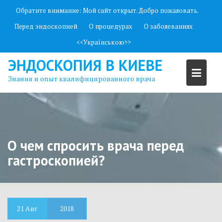
П
Обратите внимание:
Мой сайт открыт. Добро пожаловать.
е
Перед эндоскопией
О процедурах
О заболеваниях
р
е
<<Українською>>
й
ЭНДОСКОПИЯ В КИЕВЕ
т
и
Знания и опыт квалифицированного врача
к
с
о
д
е
О чем спросить врача перед
р
гастроскопией?
ж
и
м
о
м
21
Авг
2018
у