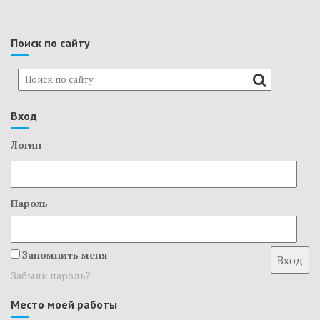
ц
и
я
Поиск по сайту
п
о
з
а
Вход
п
и
Логин
с
я
м
Пароль
Запомнить меня
Забыли пароль?
Место моей работы