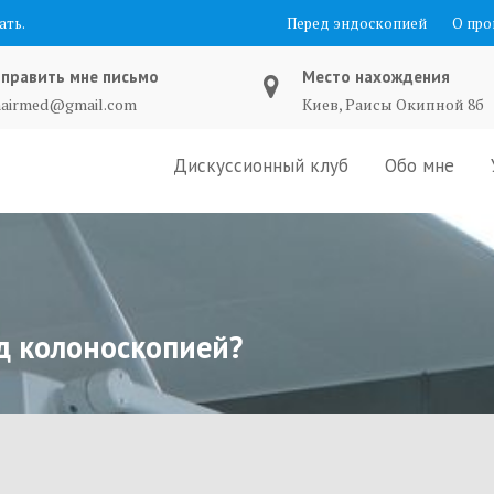
ать.
Перед эндоскопией
О про
править мне письмо
Место нахождения
nairmed@gmail.com
Киев, Раисы Окипной 8б
Дискуссионный клуб
Обо мне
д колоноскопией?