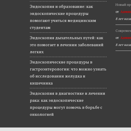
п
Новый пр
и
Эндоскопия и образование: как
с
от
Адми
эндоскопические процедуры
я
8 лет наз
помогают учиться медицинским
м
студентам
Современ
Эндоскопия дыхательных путей: как
от
Адми
это помогает в лечении заболеваний
8 лет наз
легких
Эндоскопические процедуры в
гастроэнтерологии: что можно узнать
об исследовании желудка и
кишечника
Эндоскопия в диагностике и лечении
рака: как эндоскопические
процедуры могут помочь в борьбе с
онкологией