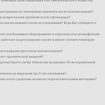
 с помощью классификации ASA (американского общества
инструкции по поведению пациента после колоноскопии?
ля вопросов или проблем после процедуры?
ли они возникают после исследования? Куда Вы сообщаете о
инет необходимое оборудование и персонал для дезинфекции
 работает на регулярной основе и имеет соответствующую
вки в каждом протоколе колоноскопии?
ов с хронической диареей?
рона) берете ли Вы 4 биопсии на каждых 10 см пораженной
олипов на широком (до 2 см) основании?
ения после удаления полипов эндоскопическими методами?