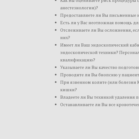
Как Вы оцениваете риск процедуры
анестезиологии)?
Предоставляете ли Вы письменные 
Есть ли у Вас неотложная помощь д
Отслеживаете ли Вы осложнения, ес
них?
Имеет ли Ваш эндоскопический каб
эндоскопической техники? Персонал
квалификацию?
Указываете ли Вы качество подгото
Проводите ли Вы биопсию у пациент
При язвенном колите (или болезни К
кишки?
Владеете ли Вы техникой удаления п
Останавливаете ли Вы все кровотеч